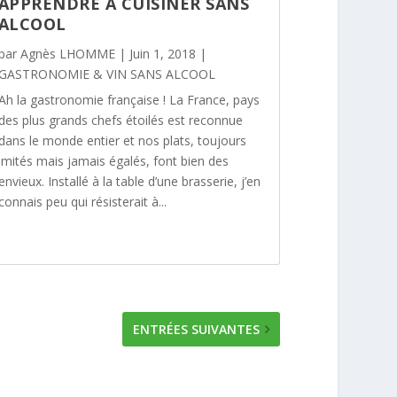
APPRENDRE À CUISINER SANS
ALCOOL
par
Agnès LHOMME
|
Juin 1, 2018
|
GASTRONOMIE & VIN SANS ALCOOL
Ah la gastronomie française ! La France, pays
des plus grands chefs étoilés est reconnue
dans le monde entier et nos plats, toujours
imités mais jamais égalés, font bien des
envieux. Installé à la table d’une brasserie, j’en
connais peu qui résisterait à...
ENTRÉES SUIVANTES