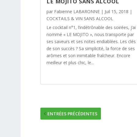
LE MOJITO SANS ALCOOL
par
Fabienne LABARONNE
|
Juil 15, 2018
|
COCKTAILS & VIN SANS ALCOOL
Le cocktail n°1, l’indétrônable des soirées, j’ai
nommé « LE MOJITO », nous transporte par
ses saveurs et ses notes endiablées. Les clés
de son succès ? Sa simplicité, la force de ses
arômes et son inimitable fraîcheur. Encore
meilleur et plus chic, le...
ENTRÉES PRÉCÉDENTES